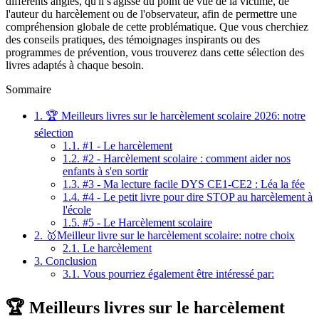
différents angles, qu'il s'agisse du point de vue de la victime, de
l'auteur du harcèlement ou de l'observateur, afin de permettre une
compréhension globale de cette problématique. Que vous cherchiez
des conseils pratiques, des témoignages inspirants ou des
programmes de prévention, vous trouverez dans cette sélection des
livres adaptés à chaque besoin.
Sommaire
1.
🏆 Meilleurs livres sur le harcèlement scolaire 2026: notre
sélection
1.1.
#1 - Le harcèlement
1.2.
#2 - Harcèlement scolaire : comment aider nos
enfants à s'en sortir
1.3.
#3 - Ma lecture facile DYS CE1-CE2 : Léa la fée
1.4.
#4 - Le petit livre pour dire STOP au harcèlement à
l'école
1.5.
#5 - Le Harcèlement scolaire
2.
🥇Meilleur livre sur le harcèlement scolaire: notre choix
2.1.
Le harcèlement
3.
Conclusion
3.1.
Vous pourriez également être intéressé par:
🏆 Meilleurs livres sur le harcèlement