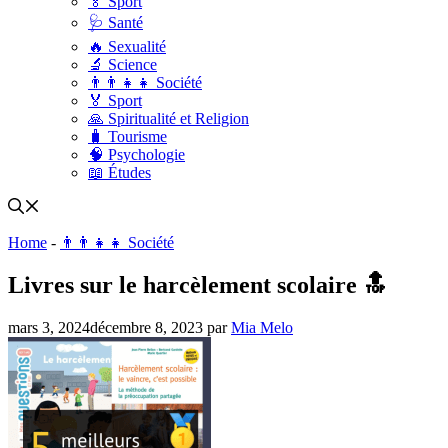
🏅 Sport
🩺 Santé
🔥 Sexualité
🔬 Science
👨‍👨‍👧‍👧 Société
🏅 Sport
🙏 Spiritualité et Religion
🧳 Tourisme
🧠 Psychologie
📖 Études
Home
-
👨‍👨‍👧‍👧 Société
Livres sur le harcèlement scolaire 🔝
mars 3, 2024
décembre 8, 2023
par
Mia Melo