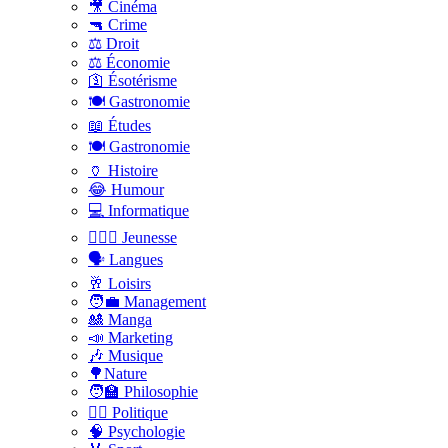
🎥 Cinéma
🔫 Crime
⚖️ Droit
⚖️ Économie
🛐 Ésotérisme
🍽️ Gastronomie
📖 Études
🍽️ Gastronomie
🏺 Histoire
😂 Humour
💻 Informatique
🤸🏽‍♀️ Jeunesse
🗣 Langues
🥂 Loisirs
🧑‍💼 Management
🎎 Manga
📣 Marketing
🎶 Musique
🌳Nature
🧑‍🏫 Philosophie
👨‍⚖️ Politique
🧠 Psychologie