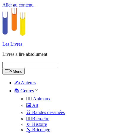
Aller au contenu
Les Livres
Livres a lire absolument
Menu
✍️ Auteurs
📚 Genres
🐕‍🦺 Animaux
🖼️ Art
🐰 Bandes dessinées
🧑‍⚕️Bien-être
🏺 Histoire
🔨 Bricolage