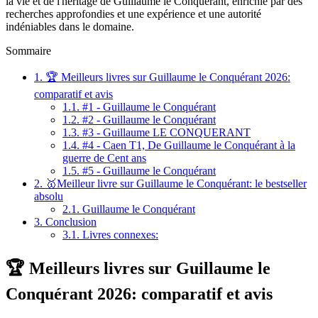
la vie et de l'héritage de Guillaume le Conquérant, enrichie par des
recherches approfondies et une expérience et une autorité
indéniables dans le domaine.
Sommaire
1.
🏆 Meilleurs livres sur Guillaume le Conquérant 2026:
comparatif et avis
1.1.
#1 - Guillaume le Conquérant
1.2.
#2 - Guillaume le Conquérant
1.3.
#3 - Guillaume LE CONQUERANT
1.4.
#4 - Caen T1, De Guillaume le Conquérant à la
guerre de Cent ans
1.5.
#5 - Guillaume le Conquérant
2.
🥇Meilleur livre sur Guillaume le Conquérant: le bestseller
absolu
2.1.
Guillaume le Conquérant
3.
Conclusion
3.1.
Livres connexes:
🏆 Meilleurs livres sur Guillaume le
Conquérant 2026: comparatif et avis