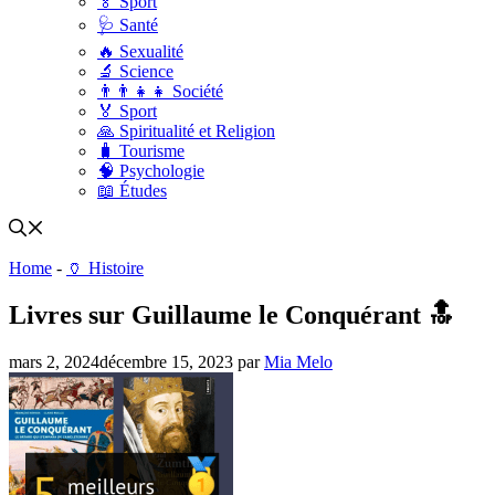
🏅 Sport
🩺 Santé
🔥 Sexualité
🔬 Science
👨‍👨‍👧‍👧 Société
🏅 Sport
🙏 Spiritualité et Religion
🧳 Tourisme
🧠 Psychologie
📖 Études
Home
-
🏺 Histoire
Livres sur Guillaume le Conquérant 🔝
mars 2, 2024
décembre 15, 2023
par
Mia Melo