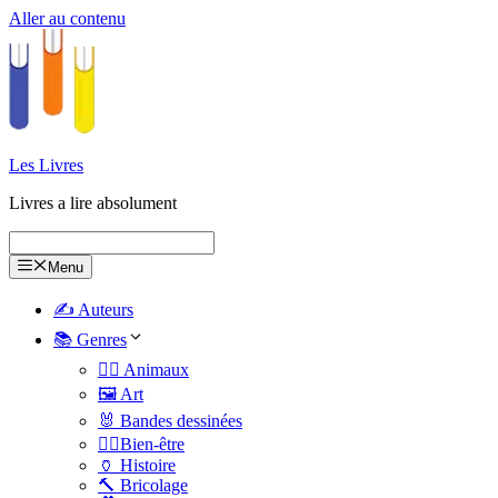
Aller au contenu
Les Livres
Livres a lire absolument
Menu
✍️ Auteurs
📚 Genres
🐕‍🦺 Animaux
🖼️ Art
🐰 Bandes dessinées
🧑‍⚕️Bien-être
🏺 Histoire
🔨 Bricolage