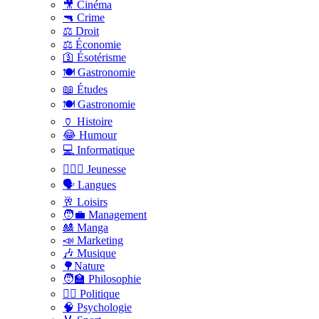
🎥 Cinéma
🔫 Crime
⚖️ Droit
⚖️ Économie
🛐 Ésotérisme
🍽️ Gastronomie
📖 Études
🍽️ Gastronomie
🏺 Histoire
😂 Humour
💻 Informatique
🤸🏽‍♀️ Jeunesse
🗣 Langues
🥂 Loisirs
🧑‍💼 Management
🎎 Manga
📣 Marketing
🎶 Musique
🌳Nature
🧑‍🏫 Philosophie
👨‍⚖️ Politique
🧠 Psychologie