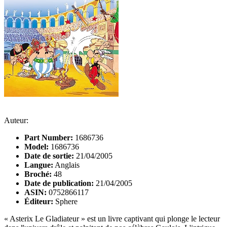
Auteur:
Part Number:
1686736
Model:
1686736
Date de sortie:
21/04/2005
Langue:
Anglais
Broché:
48
Date de publication:
21/04/2005
ASIN:
0752866117
Éditeur:
Sphere
« Asterix Le Gladiateur » est un livre captivant qui plonge le lecteur