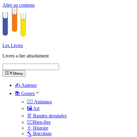
Aller au contenu
Les Livres
Livres a lire absolument
Menu
✍️ Auteurs
📚 Genres
🐕‍🦺 Animaux
🖼️ Art
🐰 Bandes dessinées
🧑‍⚕️Bien-être
🏺 Histoire
🔨 Bricolage