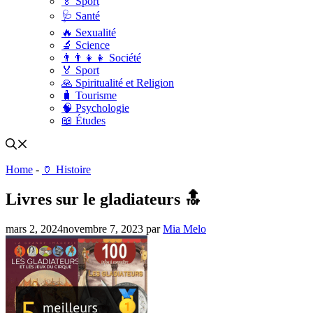
🏅 Sport
🩺 Santé
🔥 Sexualité
🔬 Science
👨‍👨‍👧‍👧 Société
🏅 Sport
🙏 Spiritualité et Religion
🧳 Tourisme
🧠 Psychologie
📖 Études
Home
-
🏺 Histoire
Livres sur le gladiateurs 🔝
mars 2, 2024
novembre 7, 2023
par
Mia Melo