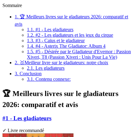
Sommaire
1.
🏆 Meilleurs livres sur le gladiateurs 2026: comparatif et
avis
1.1.
#1 - Les gladiateurs
1.2.
#2 - Les gladiateurs et les jeux du cirque
1.3.
#3 - Caïus et le gladiateur
1.4.
#4 - Asterix The Gladiator: Album 4
1.5.
#5 - Désirée par le Gladiateur d'Evernor : Passion
Xiveri, T8 (Passion Xiveri : Unis Pour La Vie)
2.
🥇Meilleur livre sur le gladiateurs: notre choix
2.1.
Les gladiateurs
3.
Conclusion
3.1.
Contenu connexe:
🏆 Meilleurs livres sur le gladiateurs
2026: comparatif et avis
#1 - Les gladiateurs
✓ Livre recommandé