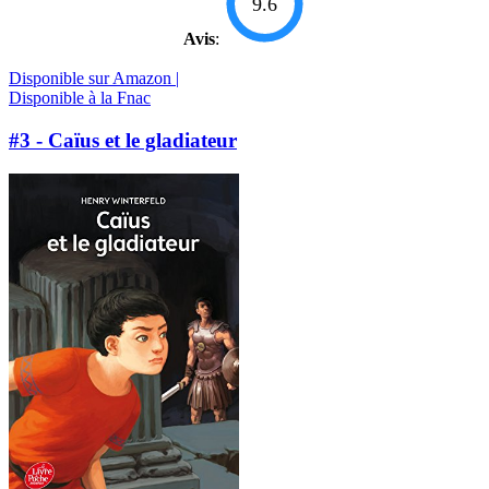
9.6
Avis
:
Disponible sur Amazon |
Disponible à la Fnac
#3 - Caïus et le gladiateur