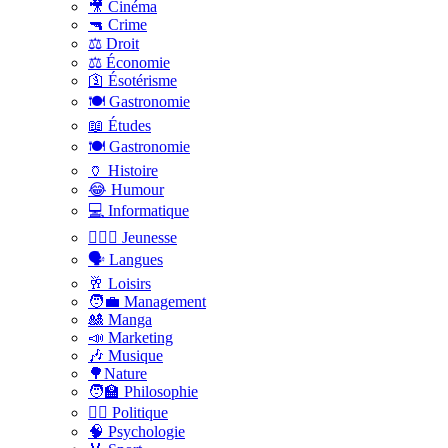
🎥 Cinéma
🔫 Crime
⚖️ Droit
⚖️ Économie
🛐 Ésotérisme
🍽️ Gastronomie
📖 Études
🍽️ Gastronomie
🏺 Histoire
😂 Humour
💻 Informatique
🤸🏽‍♀️ Jeunesse
🗣 Langues
🥂 Loisirs
🧑‍💼 Management
🎎 Manga
📣 Marketing
🎶 Musique
🌳Nature
🧑‍🏫 Philosophie
👨‍⚖️ Politique
🧠 Psychologie