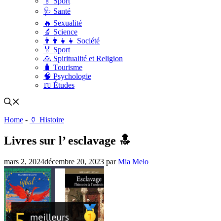
🏅 Sport
🩺 Santé
🔥 Sexualité
🔬 Science
👨‍👨‍👧‍👧 Société
🏅 Sport
🙏 Spiritualité et Religion
🧳 Tourisme
🧠 Psychologie
📖 Études
Home
-
🏺 Histoire
Livres sur l’ esclavage 🔝
mars 2, 2024
décembre 20, 2023
par
Mia Melo