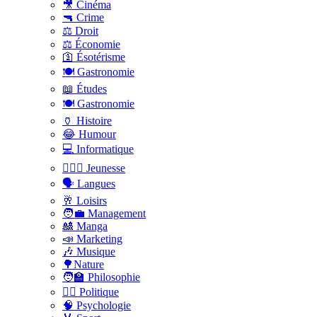
🎥 Cinéma
🔫 Crime
⚖️ Droit
⚖️ Économie
🛐 Ésotérisme
🍽️ Gastronomie
📖 Études
🍽️ Gastronomie
🏺 Histoire
😂 Humour
💻 Informatique
🤸🏽‍♀️ Jeunesse
🗣 Langues
🥂 Loisirs
🧑‍💼 Management
🎎 Manga
📣 Marketing
🎶 Musique
🌳Nature
🧑‍🏫 Philosophie
👨‍⚖️ Politique
🧠 Psychologie