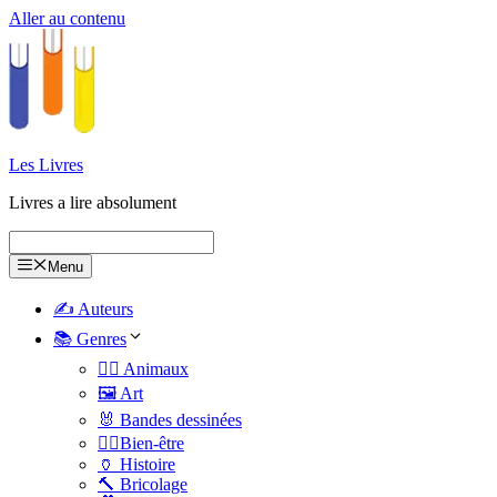
Aller au contenu
Les Livres
Livres a lire absolument
Menu
✍️ Auteurs
📚 Genres
🐕‍🦺 Animaux
🖼️ Art
🐰 Bandes dessinées
🧑‍⚕️Bien-être
🏺 Histoire
🔨 Bricolage