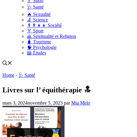
🏅 Sport
🩺 Santé
🔥 Sexualité
🔬 Science
👨‍👨‍👧‍👧 Société
🏅 Sport
🙏 Spiritualité et Religion
🧳 Tourisme
🧠 Psychologie
📖 Études
Home
-
🩺 Santé
Livres sur l’ équithérapie 🔝
mars 3, 2024
novembre 5, 2023
par
Mia Melo