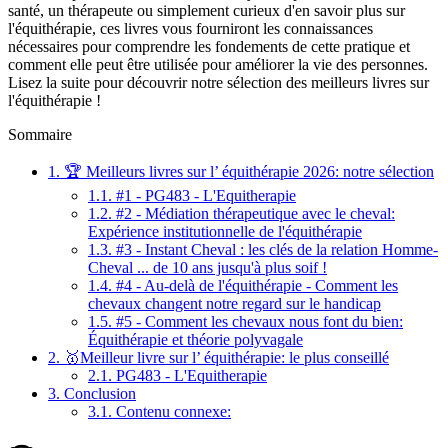
santé, un thérapeute ou simplement curieux d'en savoir plus sur
l'équithérapie, ces livres vous fourniront les connaissances
nécessaires pour comprendre les fondements de cette pratique et
comment elle peut être utilisée pour améliorer la vie des personnes.
Lisez la suite pour découvrir notre sélection des meilleurs livres sur
l'équithérapie !
Sommaire
1.
🏆 Meilleurs livres sur l’ équithérapie 2026: notre sélection
1.1.
#1 - PG483 - L'Equitherapie
1.2.
#2 - Médiation thérapeutique avec le cheval:
Expérience institutionnelle de l'équithérapie
1.3.
#3 - Instant Cheval : les clés de la relation Homme-
Cheval ... de 10 ans jusqu'à plus soif !
1.4.
#4 - Au-delà de l'équithérapie - Comment les
chevaux changent notre regard sur le handicap
1.5.
#5 - Comment les chevaux nous font du bien:
Équithérapie et théorie polyvagale
2.
🥇Meilleur livre sur l’ équithérapie: le plus conseillé
2.1.
PG483 - L'Equitherapie
3.
Conclusion
3.1.
Contenu connexe: