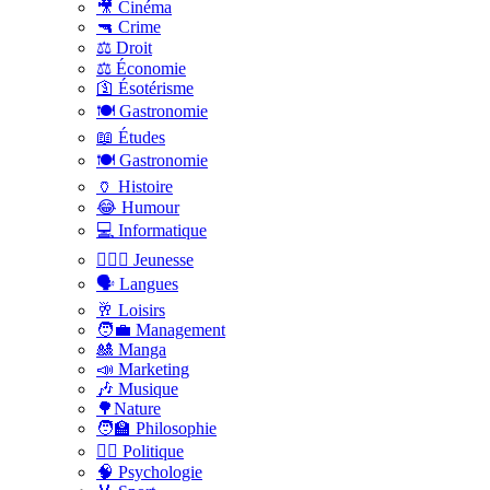
🎥 Cinéma
🔫 Crime
⚖️ Droit
⚖️ Économie
🛐 Ésotérisme
🍽️ Gastronomie
📖 Études
🍽️ Gastronomie
🏺 Histoire
😂 Humour
💻 Informatique
🤸🏽‍♀️ Jeunesse
🗣 Langues
🥂 Loisirs
🧑‍💼 Management
🎎 Manga
📣 Marketing
🎶 Musique
🌳Nature
🧑‍🏫 Philosophie
👨‍⚖️ Politique
🧠 Psychologie