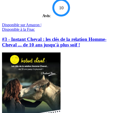
10
Avis
:
Disponible sur Amazon |
Disponible à la Fnac
#3 - Instant Cheval : les clés de la relation Homme-
Cheval ... de 10 ans jusqu'à plus soif !