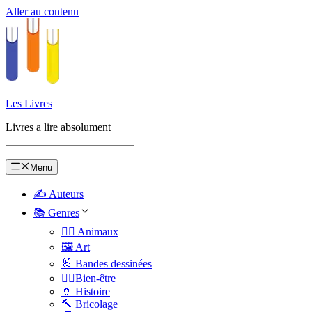
Aller au contenu
Les Livres
Livres a lire absolument
Menu
✍️ Auteurs
📚 Genres
🐕‍🦺 Animaux
🖼️ Art
🐰 Bandes dessinées
🧑‍⚕️Bien-être
🏺 Histoire
🔨 Bricolage