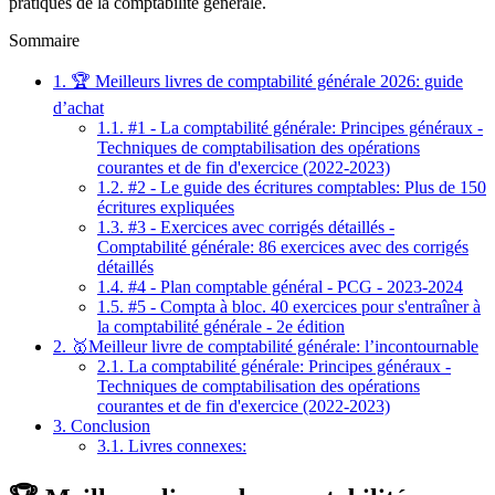
pratiques de la comptabilité générale.
Sommaire
1.
🏆 Meilleurs livres de comptabilité générale 2026: guide
d’achat
1.1.
#1 - La comptabilité générale: Principes généraux -
Techniques de comptabilisation des opérations
courantes et de fin d'exercice (2022-2023)
1.2.
#2 - Le guide des écritures comptables: Plus de 150
écritures expliquées
1.3.
#3 - Exercices avec corrigés détaillés -
Comptabilité générale: 86 exercices avec des corrigés
détaillés
1.4.
#4 - Plan comptable général - PCG - 2023-2024
1.5.
#5 - Compta à bloc. 40 exercices pour s'entraîner à
la comptabilité générale - 2e édition
2.
🥇Meilleur livre de comptabilité générale: l’incontournable
2.1.
La comptabilité générale: Principes généraux -
Techniques de comptabilisation des opérations
courantes et de fin d'exercice (2022-2023)
3.
Conclusion
3.1.
Livres connexes: