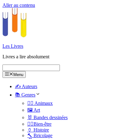
Aller au contenu
Les Livres
Livres a lire absolument
Menu
✍️ Auteurs
📚 Genres
🐕‍🦺 Animaux
🖼️ Art
🐰 Bandes dessinées
🧑‍⚕️Bien-être
🏺 Histoire
🔨 Bricolage