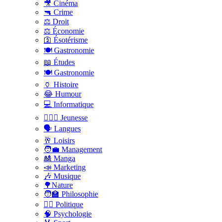
🎥 Cinéma
🔫 Crime
⚖️ Droit
⚖️ Économie
🛐 Ésotérisme
🍽️ Gastronomie
📖 Études
🍽️ Gastronomie
🏺 Histoire
😂 Humour
💻 Informatique
🤸🏽‍♀️ Jeunesse
🗣 Langues
🥂 Loisirs
🧑‍💼 Management
🎎 Manga
📣 Marketing
🎶 Musique
🌳Nature
🧑‍🏫 Philosophie
👨‍⚖️ Politique
🧠 Psychologie