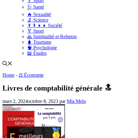
🏅 Sport
🩺 Santé
🔥 Sexualité
🔬 Science
👨‍👨‍👧‍👧 Société
🏅 Sport
🙏 Spiritualité et Religion
🧳 Tourisme
🧠 Psychologie
📖 Études
Home
-
⚖️ Économie
Livres de comptabilité générale 🔝
mars 2, 2024
octobre 8, 2023
par
Mia Melo