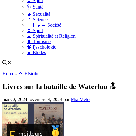
🏅 Sport
🩺 Santé
🔥 Sexualité
🔬 Science
👨‍👨‍👧‍👧 Société
🏅 Sport
🙏 Spiritualité et Religion
🧳 Tourisme
🧠 Psychologie
📖 Études
Home
-
🏺 Histoire
Livres sur la bataille de Waterloo 🔝
mars 2, 2024
novembre 4, 2023
par
Mia Melo