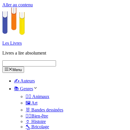
Aller au contenu
Les Livres
Livres a lire absolument
Menu
✍️ Auteurs
📚 Genres
🐕‍🦺 Animaux
🖼️ Art
🐰 Bandes dessinées
🧑‍⚕️Bien-être
🏺 Histoire
🔨 Bricolage