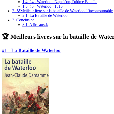
1.4.
#4 - Waterloo : Napoléon, l'ultime Bataille
1.5.
#5 - Waterloo : 1815
2.
🥇Meilleur livre sur la bataille de Waterloo: l’incontournable
2.1.
La Bataille de Waterloo
3.
Conclusion
3.1.
A lire aussi:
🏆 Meilleurs livres sur la bataille de Wate
#1 - La Bataille de Waterloo