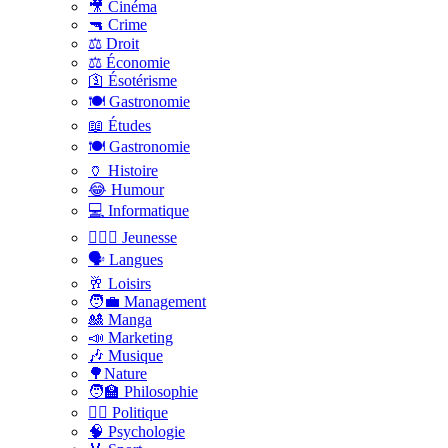
🎥 Cinéma
🔫 Crime
⚖️ Droit
⚖️ Économie
🛐 Ésotérisme
🍽️ Gastronomie
📖 Études
🍽️ Gastronomie
🏺 Histoire
😂 Humour
💻 Informatique
🤸🏽‍♀️ Jeunesse
🗣 Langues
🥂 Loisirs
🧑‍💼 Management
🎎 Manga
📣 Marketing
🎶 Musique
🌳Nature
🧑‍🏫 Philosophie
👨‍⚖️ Politique
🧠 Psychologie