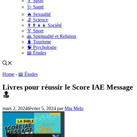
🏅 Sport
🩺 Santé
🔥 Sexualité
🔬 Science
👨‍👨‍👧‍👧 Société
🏅 Sport
🙏 Spiritualité et Religion
🧳 Tourisme
🧠 Psychologie
📖 Études
Home
-
📖 Études
Livres pour réussir le Score IAE Message
🔝
mars 2, 2024
février 5, 2024
par
Mia Melo