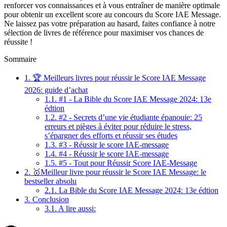
renforcer vos connaissances et à vous entraîner de manière optimale
pour obtenir un excellent score au concours du Score IAE Message.
Ne laissez pas votre préparation au hasard, faites confiance à notre
sélection de livres de référence pour maximiser vos chances de
réussite !
Sommaire
1.
🏆 Meilleurs livres pour réussir le Score IAE Message
2026: guide d’achat
1.1.
#1 - La Bible du Score IAE Message 2024: 13e
édtion
1.2.
#2 - Secrets d’une vie étudiante épanouie: 25
erreurs et pièges à éviter pour réduire le stress,
s’épargner des efforts et réussir ses études
1.3.
#3 - Réussir le score IAE-message
1.4.
#4 - Réussir le score IAE-message
1.5.
#5 - Tout pour Réussir Score IAE-Message
2.
🥇Meilleur livre pour réussir le Score IAE Message: le
bestseller absolu
2.1.
La Bible du Score IAE Message 2024: 13e édtion
3.
Conclusion
3.1.
A lire aussi: