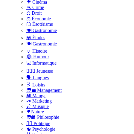
🎥 Cinéma
🔫 Crime
⚖️ Droit
⚖️ Économie
🛐 Ésotérisme
🍽️ Gastronomie
📖 Études
🍽️ Gastronomie
🏺 Histoire
😂 Humour
💻 Informatique
🤸🏽‍♀️ Jeunesse
🗣 Langues
🥂 Loisirs
🧑‍💼 Management
🎎 Manga
📣 Marketing
🎶 Musique
🌳Nature
🧑‍🏫 Philosophie
👨‍⚖️ Politique
🧠 Psychologie