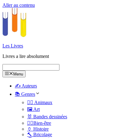
Aller au contenu
Les Livres
Livres a lire absolument
Menu
✍️ Auteurs
📚 Genres
🐕‍🦺 Animaux
🖼️ Art
🐰 Bandes dessinées
🧑‍⚕️Bien-être
🏺 Histoire
🔨 Bricolage