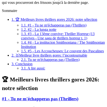
qui vous procureront des frissons jusqu'à la dernière page.
Sommaire
1.
🏆 Meilleurs livres thrillers gores 2026: notre sélection
1.1.
#1 - Tu ne m'échapperas pas (Thrillers)
1.2.
#2 - La lunga notte
1.3.
#3 - La 13ème convive: Thriller Horreur (13
convives - Une saga de thrillers horreur t. 1)
1.4.
#4 - La institucion Smithsoniana / The Smithsonian
Institution
1.5.
#5 - Les Accoucheuses: Le couvent des Pascalines
2.
🥇Meilleur livre thrillers gores: l’incontournable
2.1.
Tu ne m'échapperas pas (Thrillers)
3.
Conclusion
3.1.
A lire aussi:
🏆 Meilleurs livres thrillers gores 2026:
notre sélection
#1 - Tu ne m'échapperas pas (Thrillers)