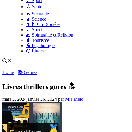
🏅 Sport
🩺 Santé
🔥 Sexualité
🔬 Science
👨‍👨‍👧‍👧 Société
🏅 Sport
🙏 Spiritualité et Religion
🧳 Tourisme
🧠 Psychologie
📖 Études
Home
-
📚 Genres
Livres thrillers gores 🔝
mars 2, 2024
janvier 26, 2024
par
Mia Melo