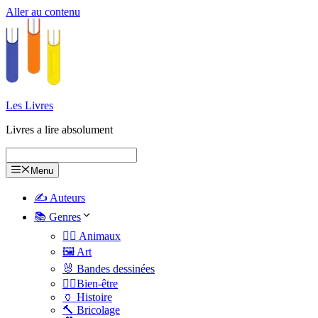
Aller au contenu
Les Livres
Livres a lire absolument
Menu
✍️ Auteurs
📚 Genres
🐕‍🦺 Animaux
🖼️ Art
🐰 Bandes dessinées
🧑‍⚕️Bien-être
🏺 Histoire
🔨 Bricolage