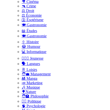
🎥 Cinéma
🔫 Crime
⚖️ Droit
⚖️ Économie
🛐 Ésotérisme
🍽️ Gastronomie
📖 Études
🍽️ Gastronomie
🏺 Histoire
😂 Humour
💻 Informatique
🤸🏽‍♀️ Jeunesse
🗣 Langues
🥂 Loisirs
🧑‍💼 Management
🎎 Manga
📣 Marketing
🎶 Musique
🌳Nature
🧑‍🏫 Philosophie
👨‍⚖️ Politique
🧠 Psychologie