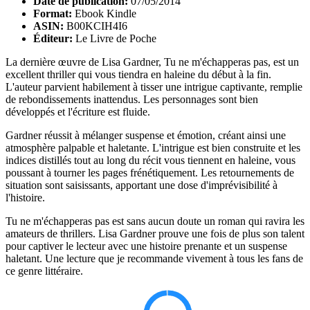
Date de publication:
07/05/2014
Format:
Ebook Kindle
ASIN:
B00KCIH4I6
Éditeur:
Le Livre de Poche
La dernière œuvre de Lisa Gardner, Tu ne m'échapperas pas, est un
excellent thriller qui vous tiendra en haleine du début à la fin.
L'auteur parvient habilement à tisser une intrigue captivante, remplie
de rebondissements inattendus. Les personnages sont bien
développés et l'écriture est fluide.
Gardner réussit à mélanger suspense et émotion, créant ainsi une
atmosphère palpable et haletante. L'intrigue est bien construite et les
indices distillés tout au long du récit vous tiennent en haleine, vous
poussant à tourner les pages frénétiquement. Les retournements de
situation sont saisissants, apportant une dose d'imprévisibilité à
l'histoire.
Tu ne m'échapperas pas est sans aucun doute un roman qui ravira les
amateurs de thrillers. Lisa Gardner prouve une fois de plus son talent
pour captiver le lecteur avec une histoire prenante et un suspense
haletant. Une lecture que je recommande vivement à tous les fans de
ce genre littéraire.