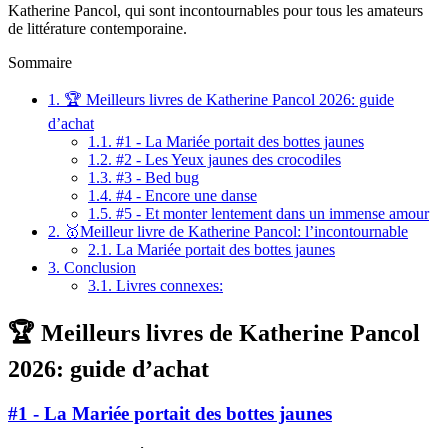
Katherine Pancol, qui sont incontournables pour tous les amateurs
de littérature contemporaine.
Sommaire
1.
🏆 Meilleurs livres de Katherine Pancol 2026: guide
d’achat
1.1.
#1 - La Mariée portait des bottes jaunes
1.2.
#2 - Les Yeux jaunes des crocodiles
1.3.
#3 - Bed bug
1.4.
#4 - Encore une danse
1.5.
#5 - Et monter lentement dans un immense amour
2.
🥇Meilleur livre de Katherine Pancol: l’incontournable
2.1.
La Mariée portait des bottes jaunes
3.
Conclusion
3.1.
Livres connexes:
🏆 Meilleurs livres de Katherine Pancol
2026: guide d’achat
#1 - La Mariée portait des bottes jaunes