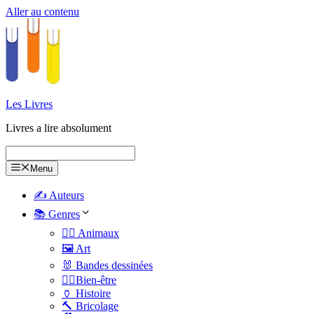
Aller au contenu
Les Livres
Livres a lire absolument
Menu
✍️ Auteurs
📚 Genres
🐕‍🦺 Animaux
🖼️ Art
🐰 Bandes dessinées
🧑‍⚕️Bien-être
🏺 Histoire
🔨 Bricolage