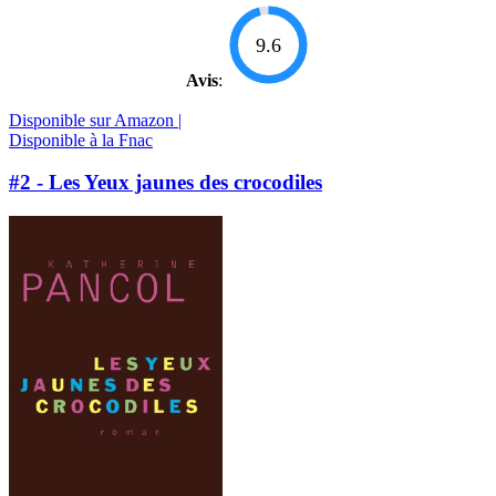
9.6
Avis
:
Disponible sur Amazon |
Disponible à la Fnac
#2 - Les Yeux jaunes des crocodiles