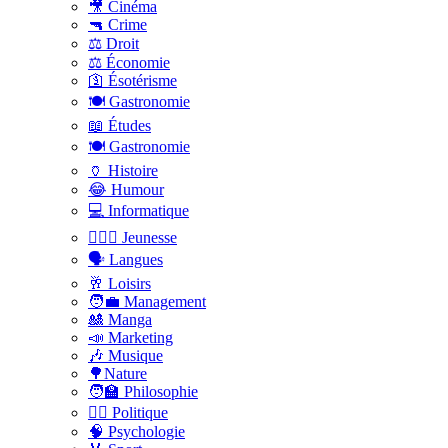
🎥 Cinéma
🔫 Crime
⚖️ Droit
⚖️ Économie
🛐 Ésotérisme
🍽️ Gastronomie
📖 Études
🍽️ Gastronomie
🏺 Histoire
😂 Humour
💻 Informatique
🤸🏽‍♀️ Jeunesse
🗣 Langues
🥂 Loisirs
🧑‍💼 Management
🎎 Manga
📣 Marketing
🎶 Musique
🌳Nature
🧑‍🏫 Philosophie
👨‍⚖️ Politique
🧠 Psychologie