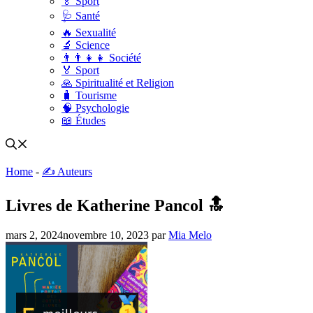
🏅 Sport
🩺 Santé
🔥 Sexualité
🔬 Science
👨‍👨‍👧‍👧 Société
🏅 Sport
🙏 Spiritualité et Religion
🧳 Tourisme
🧠 Psychologie
📖 Études
Home
-
✍️ Auteurs
Livres de Katherine Pancol 🔝
mars 2, 2024
novembre 10, 2023
par
Mia Melo