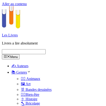
Aller au contenu
Les Livres
Livres a lire absolument
Menu
✍️ Auteurs
📚 Genres
🐕‍🦺 Animaux
🖼️ Art
🐰 Bandes dessinées
🧑‍⚕️Bien-être
🏺 Histoire
🔨 Bricolage