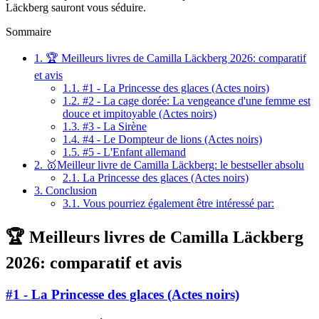
Läckberg sauront vous séduire.
Sommaire
1.
🏆 Meilleurs livres de Camilla Läckberg 2026: comparatif
et avis
1.1.
#1 - La Princesse des glaces (Actes noirs)
1.2.
#2 - La cage dorée: La vengeance d'une femme est
douce et impitoyable (Actes noirs)
1.3.
#3 - La Sirène
1.4.
#4 - Le Dompteur de lions (Actes noirs)
1.5.
#5 - L'Enfant allemand
2.
🥇Meilleur livre de Camilla Läckberg: le bestseller absolu
2.1.
La Princesse des glaces (Actes noirs)
3.
Conclusion
3.1.
Vous pourriez également être intéressé par:
🏆 Meilleurs livres de Camilla Läckberg
2026: comparatif et avis
#1 - La Princesse des glaces (Actes noirs)