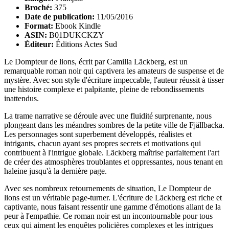
Broché:
375
Date de publication:
11/05/2016
Format:
Ebook Kindle
ASIN:
B01DUKCKZY
Éditeur:
Éditions Actes Sud
Le Dompteur de lions, écrit par Camilla Läckberg, est un
remarquable roman noir qui captivera les amateurs de suspense et de
mystère. Avec son style d'écriture impeccable, l'auteur réussit à tisser
une histoire complexe et palpitante, pleine de rebondissements
inattendus.
La trame narrative se déroule avec une fluidité surprenante, nous
plongeant dans les méandres sombres de la petite ville de Fjällbacka.
Les personnages sont superbement développés, réalistes et
intrigants, chacun ayant ses propres secrets et motivations qui
contribuent à l'intrigue globale. Läckberg maîtrise parfaitement l'art
de créer des atmosphères troublantes et oppressantes, nous tenant en
haleine jusqu'à la dernière page.
Avec ses nombreux retournements de situation, Le Dompteur de
lions est un véritable page-turner. L'écriture de Läckberg est riche et
captivante, nous faisant ressentir une gamme d'émotions allant de la
peur à l'empathie. Ce roman noir est un incontournable pour tous
ceux qui aiment les enquêtes policières complexes et les intrigues