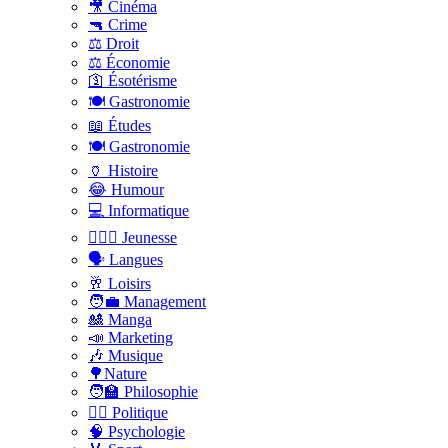
🎥 Cinéma
🔫 Crime
⚖️ Droit
⚖️ Économie
🛐 Ésotérisme
🍽️ Gastronomie
📖 Études
🍽️ Gastronomie
🏺 Histoire
😂 Humour
💻 Informatique
🤸🏽‍♀️ Jeunesse
🗣 Langues
🥂 Loisirs
🧑‍💼 Management
🎎 Manga
📣 Marketing
🎶 Musique
🌳Nature
🧑‍🏫 Philosophie
👨‍⚖️ Politique
🧠 Psychologie