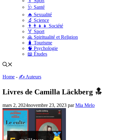
🏅 Sport
🩺 Santé
🔥 Sexualité
🔬 Science
👨‍👨‍👧‍👧 Société
🏅 Sport
🙏 Spiritualité et Religion
🧳 Tourisme
🧠 Psychologie
📖 Études
Home
-
✍️ Auteurs
Livres de Camilla Läckberg 🔝
mars 2, 2024
novembre 23, 2023
par
Mia Melo