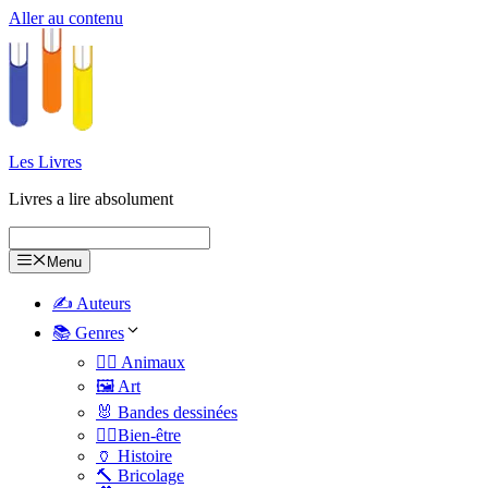
Aller au contenu
Les Livres
Livres a lire absolument
Menu
✍️ Auteurs
📚 Genres
🐕‍🦺 Animaux
🖼️ Art
🐰 Bandes dessinées
🧑‍⚕️Bien-être
🏺 Histoire
🔨 Bricolage