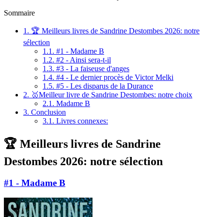
Sommaire
1.
🏆 Meilleurs livres de Sandrine Destombes 2026: notre
sélection
1.1.
#1 - Madame B
1.2.
#2 - Ainsi sera-t-il
1.3.
#3 - La faiseuse d'anges
1.4.
#4 - Le dernier procès de Victor Melki
1.5.
#5 - Les disparus de la Durance
2.
🥇Meilleur livre de Sandrine Destombes: notre choix
2.1.
Madame B
3.
Conclusion
3.1.
Livres connexes:
🏆 Meilleurs livres de Sandrine
Destombes 2026: notre sélection
#1 - Madame B