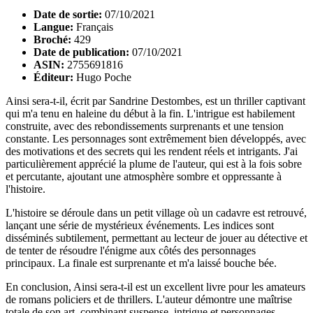
Date de sortie:
07/10/2021
Langue:
Français
Broché:
429
Date de publication:
07/10/2021
ASIN:
2755691816
Éditeur:
Hugo Poche
Ainsi sera-t-il, écrit par Sandrine Destombes, est un thriller captivant
qui m'a tenu en haleine du début à la fin. L'intrigue est habilement
construite, avec des rebondissements surprenants et une tension
constante. Les personnages sont extrêmement bien développés, avec
des motivations et des secrets qui les rendent réels et intrigants. J'ai
particulièrement apprécié la plume de l'auteur, qui est à la fois sobre
et percutante, ajoutant une atmosphère sombre et oppressante à
l'histoire.
L'histoire se déroule dans un petit village où un cadavre est retrouvé,
lançant une série de mystérieux événements. Les indices sont
disséminés subtilement, permettant au lecteur de jouer au détective et
de tenter de résoudre l'énigme aux côtés des personnages
principaux. La finale est surprenante et m'a laissé bouche bée.
En conclusion, Ainsi sera-t-il est un excellent livre pour les amateurs
de romans policiers et de thrillers. L'auteur démontre une maîtrise
totale de son art, combinant suspense, intrigue et personnages