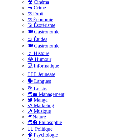
🎥 Cinéma
🔫 Crime
⚖️ Droit
⚖️ Économie
🛐 Ésotérisme
🍽️ Gastronomie
📖 Études
🍽️ Gastronomie
🏺 Histoire
😂 Humour
💻 Informatique
🤸🏽‍♀️ Jeunesse
🗣 Langues
🥂 Loisirs
🧑‍💼 Management
🎎 Manga
📣 Marketing
🎶 Musique
🌳Nature
🧑‍🏫 Philosophie
👨‍⚖️ Politique
🧠 Psychologie