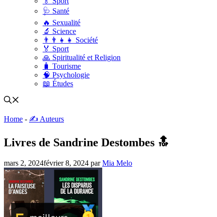
🏅 Sport
🩺 Santé
🔥 Sexualité
🔬 Science
👨‍👨‍👧‍👧 Société
🏅 Sport
🙏 Spiritualité et Religion
🧳 Tourisme
🧠 Psychologie
📖 Études
Home
-
✍️ Auteurs
Livres de Sandrine Destombes 🔝
mars 2, 2024
février 8, 2024
par
Mia Melo