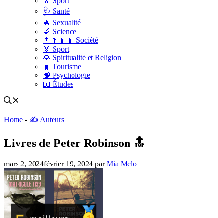
🏅 Sport
🩺 Santé
🔥 Sexualité
🔬 Science
👨‍👨‍👧‍👧 Société
🏅 Sport
🙏 Spiritualité et Religion
🧳 Tourisme
🧠 Psychologie
📖 Études
Home
-
✍️ Auteurs
Livres de Peter Robinson 🔝
mars 2, 2024
février 19, 2024
par
Mia Melo