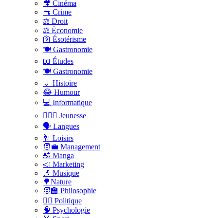
🎥 Cinéma
🔫 Crime
⚖️ Droit
⚖️ Économie
🛐 Ésotérisme
🍽️ Gastronomie
📖 Études
🍽️ Gastronomie
🏺 Histoire
😂 Humour
💻 Informatique
🤸🏽‍♀️ Jeunesse
🗣 Langues
🥂 Loisirs
🧑‍💼 Management
🎎 Manga
📣 Marketing
🎶 Musique
🌳Nature
🧑‍🏫 Philosophie
👨‍⚖️ Politique
🧠 Psychologie