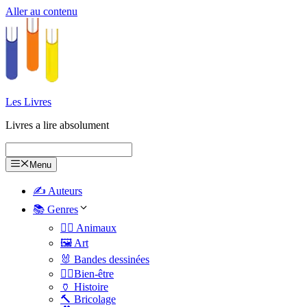
Aller au contenu
Les Livres
Livres a lire absolument
Menu
✍️ Auteurs
📚 Genres
🐕‍🦺 Animaux
🖼️ Art
🐰 Bandes dessinées
🧑‍⚕️Bien-être
🏺 Histoire
🔨 Bricolage