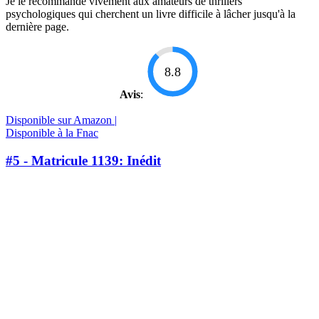
Je le recommande vivement aux amateurs de thrillers
psychologiques qui cherchent un livre difficile à lâcher jusqu'à la
dernière page.
8.8
Avis
:
Disponible sur Amazon |
Disponible à la Fnac
#5 - Matricule 1139: Inédit