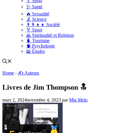
🏅 Sport
🩺 Santé
🔥 Sexualité
🔬 Science
👨‍👨‍👧‍👧 Société
🏅 Sport
🙏 Spiritualité et Religion
🧳 Tourisme
🧠 Psychologie
📖 Études
Home
-
✍️ Auteurs
Livres de Jim Thompson 🔝
mars 2, 2024
novembre 4, 2023
par
Mia Melo