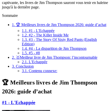
captivante, les livres de Jim Thompson sauront vous tenir en haleine
jusqu'à la dernière page.
Sommaire
1.
🏆 Meilleurs livres de Jim Thompson 2026: guide d’achat
1.1.
#1 - L'Echappée
1.2.
#2 - The Killer Inside Me
1.3.
#3 - The Story Of Sixty Red Pants (English
Edition)
1.4.
#4 - La disparition de Jim Thompson
1.5.
#5 - #8
2.
🥇Meilleur livre de Jim Thompson: l’incontournable
2.1.
L'Echappée
3.
Conclusion
3.1.
Contenu connexe:
🏆 Meilleurs livres de Jim Thompson
2026: guide d’achat
#1 - L'Echappée