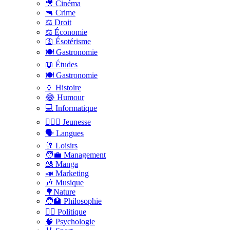
🎥 Cinéma
🔫 Crime
⚖️ Droit
⚖️ Économie
🛐 Ésotérisme
🍽️ Gastronomie
📖 Études
🍽️ Gastronomie
🏺 Histoire
😂 Humour
💻 Informatique
🤸🏽‍♀️ Jeunesse
🗣 Langues
🥂 Loisirs
🧑‍💼 Management
🎎 Manga
📣 Marketing
🎶 Musique
🌳Nature
🧑‍🏫 Philosophie
👨‍⚖️ Politique
🧠 Psychologie