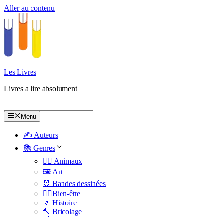
Aller au contenu
Les Livres
Livres a lire absolument
Menu
✍️ Auteurs
📚 Genres
🐕‍🦺 Animaux
🖼️ Art
🐰 Bandes dessinées
🧑‍⚕️Bien-être
🏺 Histoire
🔨 Bricolage