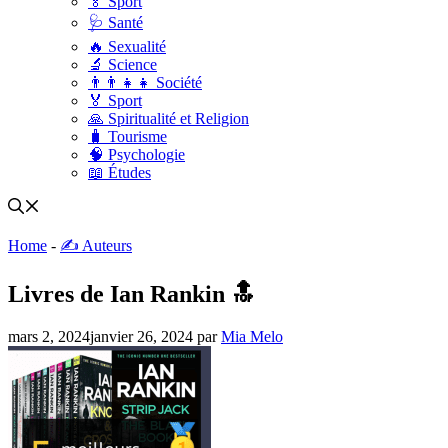
🏅 Sport
🩺 Santé
🔥 Sexualité
🔬 Science
👨‍👨‍👧‍👧 Société
🏅 Sport
🙏 Spiritualité et Religion
🧳 Tourisme
🧠 Psychologie
📖 Études
Home
-
✍️ Auteurs
Livres de Ian Rankin 🔝
mars 2, 2024
janvier 26, 2024
par
Mia Melo