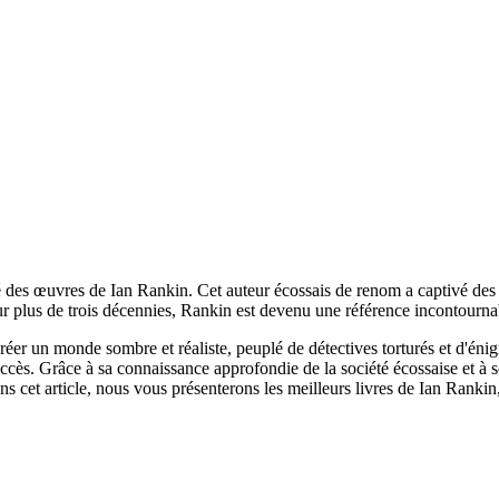
 des œuvres de Ian Rankin. Cet auteur écossais de renom a captivé des mi
ur plus de trois décennies, Rankin est devenu une référence incontournabl
éer un monde sombre et réaliste, peuplé de détectives torturés et d'éni
uccès. Grâce à sa connaissance approfondie de la société écossaise et à
s cet article, nous vous présenterons les meilleurs livres de Ian Rankin,