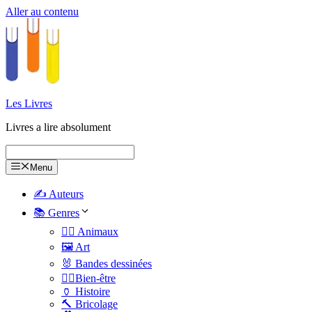
Aller au contenu
Les Livres
Livres a lire absolument
Menu
✍️ Auteurs
📚 Genres
🐕‍🦺 Animaux
🖼️ Art
🐰 Bandes dessinées
🧑‍⚕️Bien-être
🏺 Histoire
🔨 Bricolage