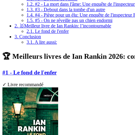
1.2.
#2 - La mort dans l'âme: Une enquête de l'inspecteu
1.3.
#3 - Debout dans la tombe d'un autre
1.4.
#4 - Piège pour un élu: Une enquête de l'inspecteur
1.5.
#5 - On ne réveille pas un chien endormi
2.
🥇Meilleur livre de Ian Rankin: l’incontournable
2.1.
Le fond de l'enfer
3.
Conclusion
3.1.
A lire aussi:
🏆 Meilleurs livres de Ian Rankin 2026: co
#1 - Le fond de l'enfer
✓ Livre recommandé