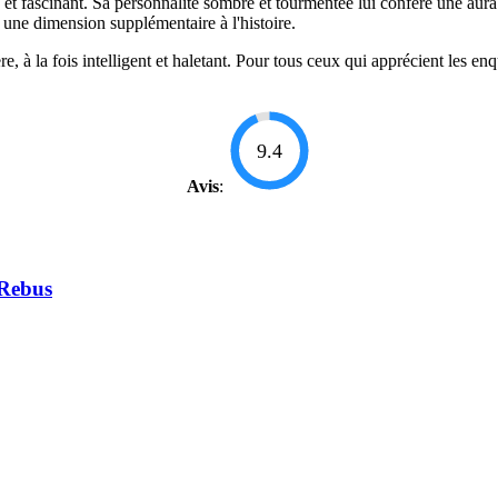
fascinant. Sa personnalité sombre et tourmentée lui confère une aura d'
i une dimension supplémentaire à l'histoire.
ière, à la fois intelligent et haletant. Pour tous ceux qui apprécient le
9.4
Avis
:
 Rebus