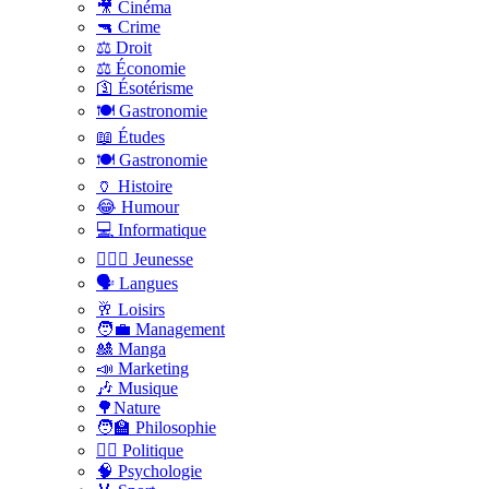
🎥 Cinéma
🔫 Crime
⚖️ Droit
⚖️ Économie
🛐 Ésotérisme
🍽️ Gastronomie
📖 Études
🍽️ Gastronomie
🏺 Histoire
😂 Humour
💻 Informatique
🤸🏽‍♀️ Jeunesse
🗣 Langues
🥂 Loisirs
🧑‍💼 Management
🎎 Manga
📣 Marketing
🎶 Musique
🌳Nature
🧑‍🏫 Philosophie
👨‍⚖️ Politique
🧠 Psychologie