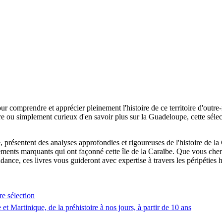
r comprendre et apprécier pleinement l'histoire de ce territoire d'outre-m
 ou simplement curieux d'en savoir plus sur la Guadeloupe, cette sélect
, présentent des analyses approfondies et rigoureuses de l'histoire de la
ments marquants qui ont façonné cette île de la Caraïbe. Que vous cherc
dance, ces livres vous guideront avec expertise à travers les péripéties
re sélection
et Martinique, de la préhistoire à nos jours, à partir de 10 ans