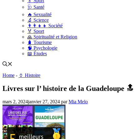
🏅 Sport
🩺 Santé
🔥 Sexualité
🔬 Science
👨‍👨‍👧‍👧 Société
🏅 Sport
🙏 Spiritualité et Religion
🧳 Tourisme
🧠 Psychologie
📖 Études
Home
-
🏺 Histoire
Livres sur l’ histoire de la Guadeloupe 🔝
mars 2, 2024
janvier 27, 2024
par
Mia Melo