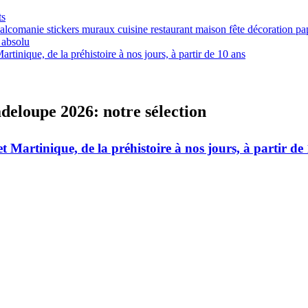
ts
écalcomanie stickers muraux cuisine restaurant maison fête décoration p
r absolu
rtinique, de la préhistoire à nos jours, à partir de 10 ans
adeloupe 2026: notre sélection
t Martinique, de la préhistoire à nos jours, à partir de