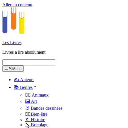
Aller au contenu
Les Livres
Livres a lire absolument
Menu
✍️ Auteurs
📚 Genres
🐕‍🦺 Animaux
🖼️ Art
🐰 Bandes dessinées
🧑‍⚕️Bien-être
🏺 Histoire
🔨 Bricolage