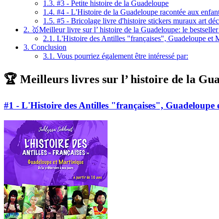
1.3.
#3 - Petite histoire de la Guadeloupe
1.4.
#4 - L'Histoire de la Guadeloupe racontée aux enfan
1.5.
#5 - Bricolage livre d'histoire stickers muraux art d
2.
🥇Meilleur livre sur l’ histoire de la Guadeloupe: le bestselle
2.1.
L'Histoire des Antilles "françaises", Guadeloupe et Ma
3.
Conclusion
3.1.
Vous pourriez également être intéressé par:
🏆 Meilleurs livres sur l’ histoire de la Gu
#1 - L'Histoire des Antilles "françaises", Guadeloupe e