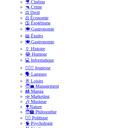
🎥 Cinéma
🔫 Crime
⚖️ Droit
⚖️ Économie
🛐 Ésotérisme
🍽️ Gastronomie
📖 Études
🍽️ Gastronomie
🏺 Histoire
😂 Humour
💻 Informatique
🤸🏽‍♀️ Jeunesse
🗣 Langues
🥂 Loisirs
🧑‍💼 Management
🎎 Manga
📣 Marketing
🎶 Musique
🌳Nature
🧑‍🏫 Philosophie
👨‍⚖️ Politique
🧠 Psychologie