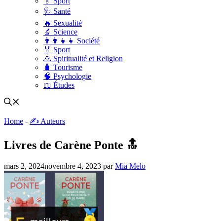
🏅 Sport
🩺 Santé
🔥 Sexualité
🔬 Science
👨‍👨‍👧‍👧 Société
🏅 Sport
🙏 Spiritualité et Religion
🧳 Tourisme
🧠 Psychologie
📖 Études
Home
-
✍️ Auteurs
Livres de Carène Ponte 🔝
mars 2, 2024
novembre 4, 2023
par
Mia Melo