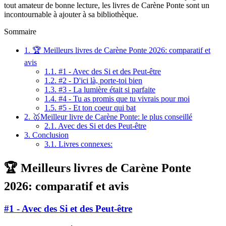
tout amateur de bonne lecture, les livres de Carène Ponte sont un
incontournable à ajouter à sa bibliothèque.
Sommaire
1.
🏆 Meilleurs livres de Carène Ponte 2026: comparatif et
avis
1.1.
#1 - Avec des Si et des Peut-être
1.2.
#2 - D'ici là, porte-toi bien
1.3.
#3 - La lumière était si parfaite
1.4.
#4 - Tu as promis que tu vivrais pour moi
1.5.
#5 - Et ton coeur qui bat
2.
🥇Meilleur livre de Carène Ponte: le plus conseillé
2.1.
Avec des Si et des Peut-être
3.
Conclusion
3.1.
Livres connexes:
🏆 Meilleurs livres de Carène Ponte
2026: comparatif et avis
#1 - Avec des Si et des Peut-être