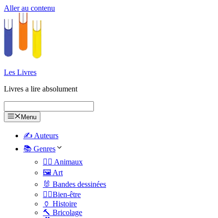
Aller au contenu
Les Livres
Livres a lire absolument
Menu
✍️ Auteurs
📚 Genres
🐕‍🦺 Animaux
🖼️ Art
🐰 Bandes dessinées
🧑‍⚕️Bien-être
🏺 Histoire
🔨 Bricolage