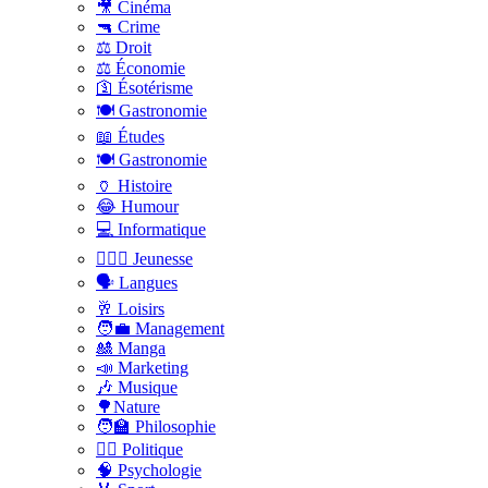
🎥 Cinéma
🔫 Crime
⚖️ Droit
⚖️ Économie
🛐 Ésotérisme
🍽️ Gastronomie
📖 Études
🍽️ Gastronomie
🏺 Histoire
😂 Humour
💻 Informatique
🤸🏽‍♀️ Jeunesse
🗣 Langues
🥂 Loisirs
🧑‍💼 Management
🎎 Manga
📣 Marketing
🎶 Musique
🌳Nature
🧑‍🏫 Philosophie
👨‍⚖️ Politique
🧠 Psychologie